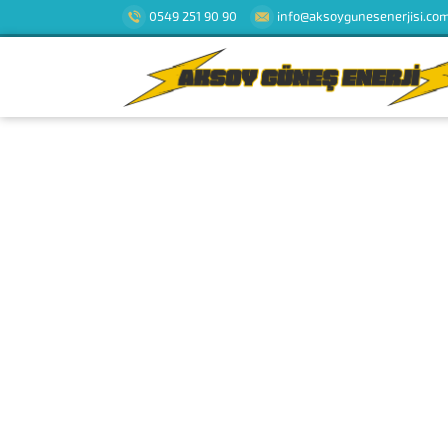
0549 251 90 90
info@aksoygunesenerjisi.co