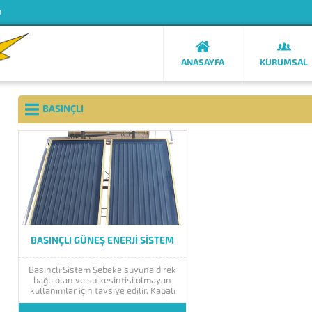
m
ANASAYFA
KURUMSAL
BASINÇLI
BASINÇLI GÜNEŞ ENERJI SISTEM
Basınçlı Sistem Şebeke suyuna direk
bağlı olan ve su kesintisi olmayan
kullanımlar için tavsiye edilir. Kapalı
ve açık devre olmak üzere ikiye ayrılır.
Kapalı devre dediğimiz sistem