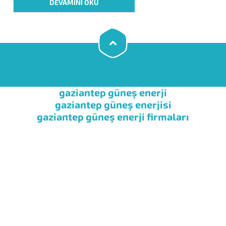
DEVAMINI OKU
antifirizli sistemdir. Açık devre
sistemimiz ise antifiriz koyma derdi
bulunmayan bir sistemdir. Doğal...
gaziantep güneş enerji
gaziantep güneş enerjisi
gaziantep güneş enerji firmaları