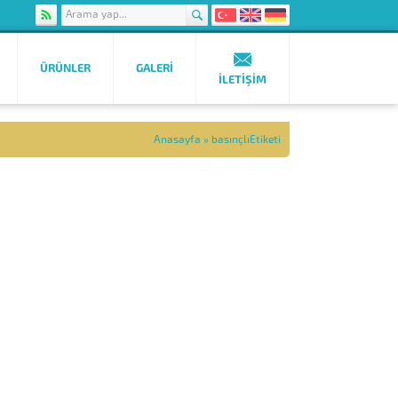
ÜRÜNLER
GALERI
İLETIŞIM
Anasayfa
»
basınçlıEtiketi