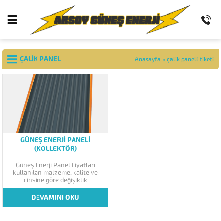
ÇALIK PANEL
Anasayfa
»
çalik panelEtiketi
GÜNEŞ ENERJI PANELI
(KOLLEKTÖR)
Güneş Enerji Panel Fiyatları
kullanılan malzeme, kalite ve
cinsine göre değişiklik
göstermektedir. Genellikle
kullanılan güneş enerji
DEVAMINI OKU
paneli(kollektör) bakır, galvanizli
ve çelik panel şeklindedir. Panel
klasik güneş enerjilerinin suyu