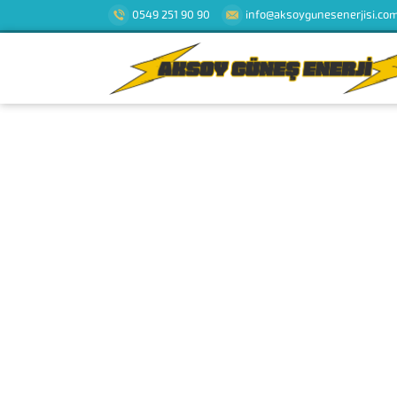
0549 251 90 90
info@aksoygunesenerjisi.co