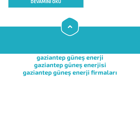
DEVAMINI OKU
antifirizli sistemdir. Açık devre
sistemimiz ise antifiriz koyma derdi
bulunmayan bir sistemdir. Doğal...
gaziantep güneş enerji
gaziantep güneş enerjisi
gaziantep güneş enerji firmaları