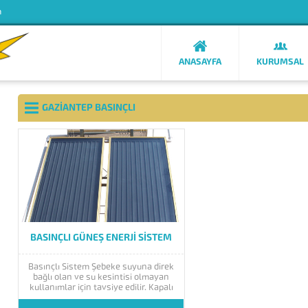
m
ANASAYFA
KURUMSAL
GAZIANTEP BASINÇLI
BASINÇLI GÜNEŞ ENERJI SISTEM
Basınçlı Sistem Şebeke suyuna direk
bağlı olan ve su kesintisi olmayan
kullanımlar için tavsiye edilir. Kapalı
ve açık devre olmak üzere ikiye ayrılır.
Kapalı devre dediğimiz sistem