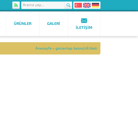
ÜRÜNLER
GALERI
İLETIŞIM
Anasayfa
»
gaziantep basınçlıEtiketi