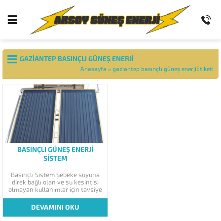
GAZIANTEP BASINÇLI GÜNEŞ ENERJI
Anasayfa
»
gaziantep basınçlı güneş enerjiEtiketi
BASINÇLI GÜNEŞ ENERJI
SISTEM
Basınçlı Sistem Şebeke suyuna
direk bağlı olan ve su kesintisi
olmayan kullanımlar için tavsiye
edilir. Kapalı ve açık devre olmak
üzere ikiye ayrılır. Kapalı devre
DEVAMINI OKU
dediğimiz sistem antifirizli
sistemdir. Açık devre sistemimiz