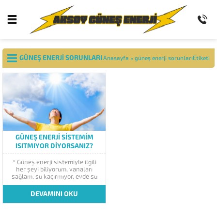
GÜNEŞ ENERJI SORUNLARI
Anasayfa
»
güneş enerji sorunlarıEtiketi
GÜNEŞ ENERJI SISTEMIM
ISITMIYOR DIYORSANIZ?
* Güneş enerji sistemiyle ilgili
her şeyi biliyorum, vanaları
sağlam, su kaçırmıyor, evde su
kullanmıyorum, ama sıcak su
alamıyorum diyorsanız,
DEVAMINI OKU
yapılacak tek bir işlem vardır.
Güneş enerjisinin ısıtıp
ısıtmadığını anlamak için,