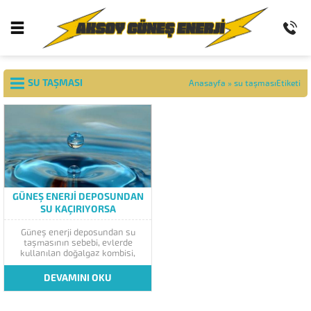
SU TAŞMASI
Anasayfa
»
su taşmasıEtiketi
GÜNEŞ ENERJI DEPOSUNDAN
SU KAÇIRIYORSA
Güneş enerji deposundan su
taşmasının sebebi, evlerde
kullanılan doğalgaz kombisi,
termosifon ve şofbenin yanlış
kullanıldığını gösterir. Evdeki
DEVAMINI OKU
tüm sıcak su tesisatında hem
güneş enerjisi hem de kombi ve
gibi iki ısıtıcı araçlar aynı anda