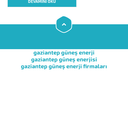
DEVAMINI OKU
birim hizmet veya ürün miktarı başına
enerji tüketiminin azaltılmasıdır.
Isıtma, aydınlatma ve ulaşım
ihtiyaçlarımızı doğal olarak
karşılarken, elektrikli ev eşyalarımızı
kullanırken, kısacası neredeyse...
gaziantep güneş enerji
gaziantep güneş enerjisi
gaziantep güneş enerji firmaları