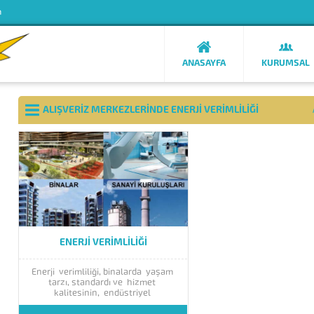
m
ANASAYFA
KURUMSAL
ALIŞVERIZ MERKEZLERINDE ENERJI VERIMLILIĞI
ENERJI VERIMLILIĞI
Enerji verimliliği, binalarda yaşam
tarzı, standardı ve hizmet
kalitesinin, endüstriyel
işletmelerde ise üretim kalitesi ve
miktarının düşüşüne yol açmadan,