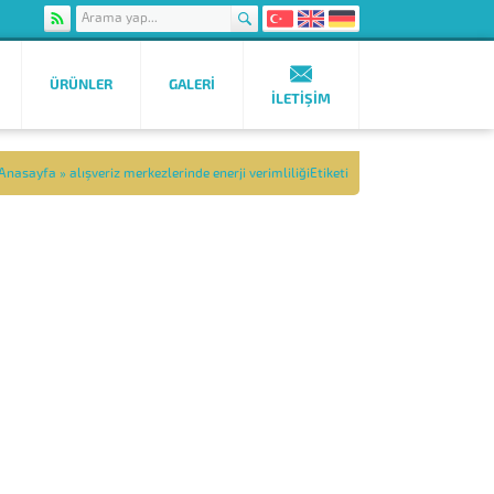
ÜRÜNLER
GALERI
İLETIŞIM
Anasayfa
»
alışveriz merkezlerinde enerji verimliliğiEtiketi