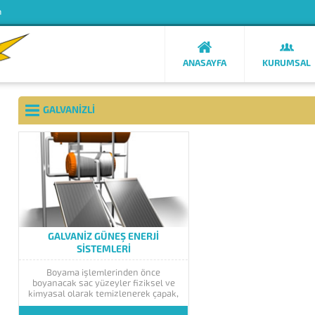
m
ANASAYFA
KURUMSAL
GALVANIZLI
GALVANIZ GÜNEŞ ENERJI
SISTEMLERI
Boyama işlemlerinden önce
boyanacak sac yüzeyler fiziksel ve
kimyasal olarak temizlenerek çapak,
yağ ve paslardan arındırılır. Kurutma
işleminden sonra statik toz boya ile