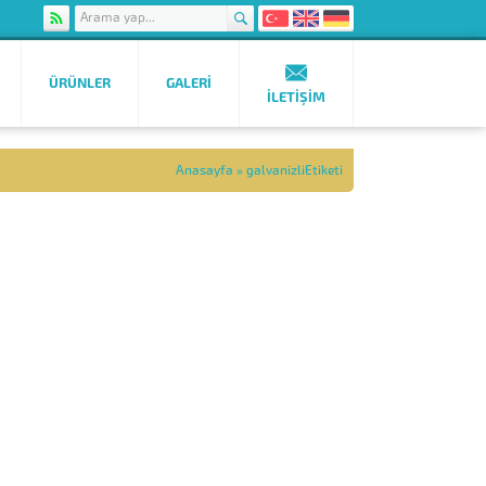
ÜRÜNLER
GALERI
İLETIŞIM
Anasayfa
»
galvanizliEtiketi