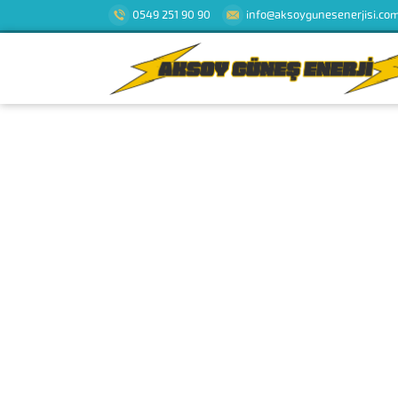
0549 251 90 90
info@aksoygunesenerjisi.co