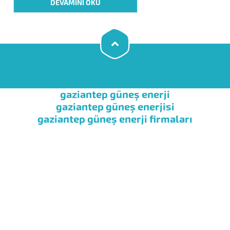
DEVAMINI OKU
boyanır 175 °C de fırına sokularak 50
u kalınlığında homojen bir koruyucu
boya tabakası elde edilir. Boya...
gaziantep güneş enerji
gaziantep güneş enerjisi
gaziantep güneş enerji firmaları