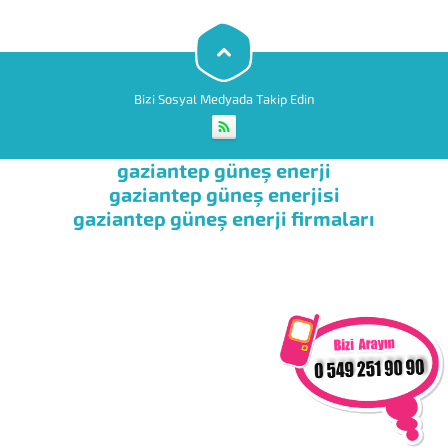
çalışması için ilave bir güç
kaynağına hiç gerek yoktur.
Havası alınmış tüplerin...
Bizi Sosyal Medyada Takip Edin
gaziantep güneş enerji
gaziantep güneş enerjisi
gaziantep güneş enerji firmaları