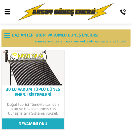
GAZIANTEP KROM VAKUMLU GÜNEŞ ENERJISI
Anasayfa
»
gaziantep krom vakumlu güneş enerjisiEtiketi
30 LU VAKUM TÜPLÜ GÜNEŞ
ENERJI SISTEMLERI
Doğal teorisi Tümüyle camdan
olan ve havası alınmış tüp
Güneş Isıtma Sistemi, yüksek
emme ve film tabakalarının
düşük yaylım oranları sayesinde
DEVAMINI OKU
güneş enerjisini ısı enerjisine
dönüştürür. Sistemin verimli